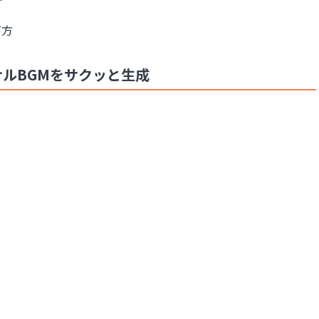
び方
ナルBGMをサクッと生成