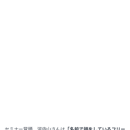
セミナー冒頭、河内山さんは
「名前で損をしているフリー