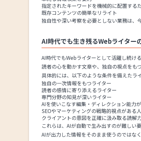
指定されたキーワードを機械的に配置する
既存コンテンツの簡単なリライト
独自性や深い考察を必要としない業務は、今
AI時代でも生き残るWebライター
AI時代でもWebライターとして活躍し続け
読者の心を動かす文章や、独自の視点をもつ
具体的には、以下のような条件を備えたラ
独自の一次情報をもつライター
読者の感情に寄り添えるライター
専門分野の知見が深いライター
AIを使いこなす編集・ディレクション能力
SEOやマーケティングの戦略的視点がある
クライアントの意図を正確に汲み取る読解
これらは、AIが自動で生み出すのが難しい
AIが出力した情報をそのまま使うのではな