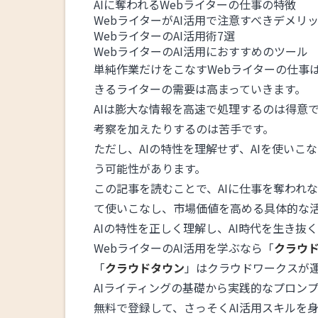
AIに奪われるWebライターの仕事の特徴
WebライターがAI活用で注意すべきデメリ
WebライターのAI活用術7選
WebライターのAI活用におすすめのツール
単純作業だけをこなすWebライターの仕事は
きるライターの需要は高まっていきます。
AIは膨大な情報を高速で処理するのは得意
考察を加えたりするのは苦手です。
ただし、AIの特性を理解せず、AIを使いこ
う可能性があります。
この記事を読むことで、AIに仕事を奪われな
て使いこなし、市場価値を高める具体的な
AIの特性を正しく理解し、AI時代を生き抜
WebライターのAI活用を学ぶなら「
クラウ
「
クラウドタウン
」はクラウドワークスが
AIライティングの基礎から実践的なプロン
無料で登録して、さっそくAI活用スキルを