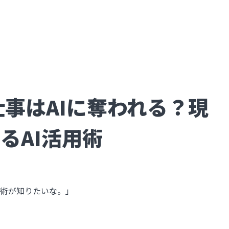
仕事はAIに奪われる？現
るAI活用術
」
用術が知りたいな。」
。